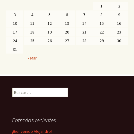
1
2
3
4
5
6
7
8
9
10
11
12
13
14
15
16
17
18
19
20
21
22
23
24
25
26
27
28
29
30
31
« Mar
B
u
s
c
a
Entradas recientes
r
:
¡Bienvenido Alejandro!