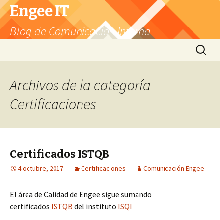
Engee IT
Blog de Comunicación Interna
Ir
Buscar:
al
contenido
Archivos de la categoría
Certificaciones
Certificados ISTQB
4 octubre, 2017
Certificaciones
Comunicación Engee
El área de Calidad de Engee sigue sumando
certificados
ISTQB
del instituto
ISQI